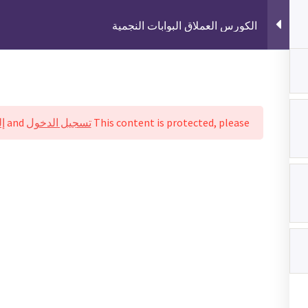
الكورس العملاق البوابات النجمية
 الاكاديمية
الدليل التعليمي
جميع الكورسات
تسويق الك
lar Courses
This content is protected, please
تسجيل الدخول
and
إ
اخر ال
يث ان الانسان يستثمر في
كن مدرسا
نفسة ويطور منها
الملف ا