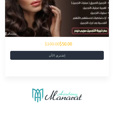
$100.00
$50.00
إشتري الآن